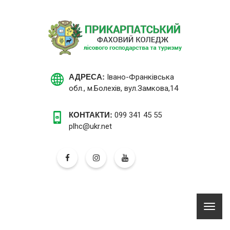
АДРЕСА:
Івано-Франківська
обл., м.Болехів, вул.Замкова,14
КОНТАКТИ:
099 341 45 55
plhc@ukr.net