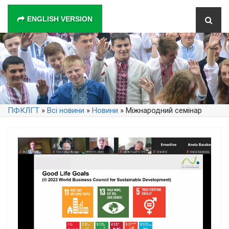
ENGLISH VERSION
ПФКЛГТ
»
Всі новини
»
Новини
» Міжнародний семінар