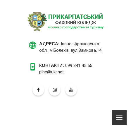
АДРЕСА:
Івано-Франківська
обл., м.Болехів, вул.Замкова,14
КОНТАКТИ:
099 341 45 55
plhc@ukr.net