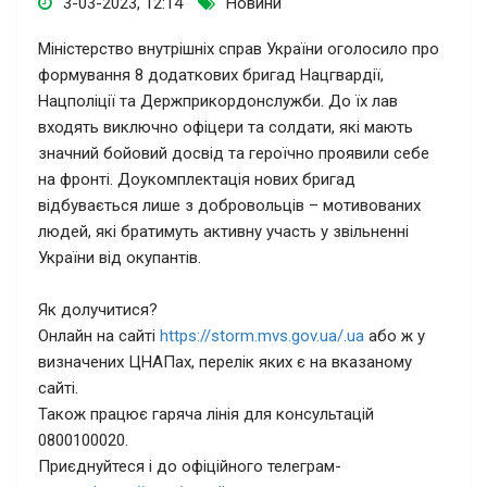
3-03-2023, 12:14
Новини
Міністерство внутрішніх справ України оголосило про
формування 8 додаткових бригад Нацгвардії,
Нацполіції та Держприкордонслужби. До їх лав
входять виключно офіцери та солдати, які мають
значний бойовий досвід та героїчно проявили себе
на фронті. Доукомплектація нових бригад
відбувається лише з добровольців – мотивованих
людей, які братимуть активну участь у звільненні
України від окупантів.
Як долучитися?
Онлайн на сайті
https://storm.mvs.gov.ua/.ua
або ж у
визначених ЦНАПах, перелік яких є на вказаному
сайті.
Також працює гаряча лінія для консультацій
0800100020.
Приєднуйтеся і до офіційного телеграм-