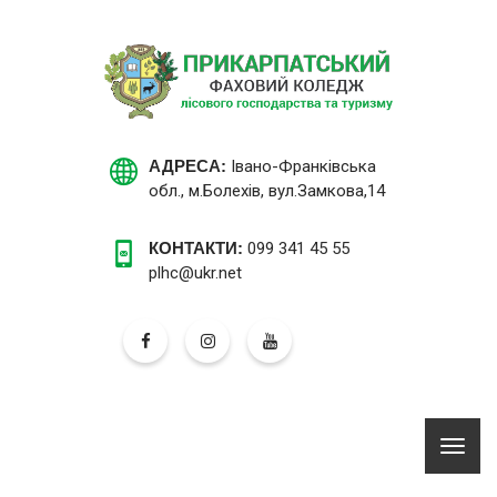
АДРЕСА:
Івано-Франківська
обл., м.Болехів, вул.Замкова,14
КОНТАКТИ:
099 341 45 55
plhc@ukr.net