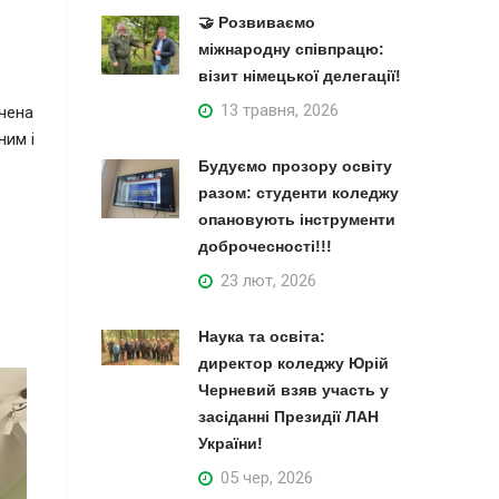
🤝 Розвиваємо
міжнародну співпрацю:
візит німецької делегації!
13 травня, 2026
вчена
ним і
Будуємо прозору освіту
разом: студенти коледжу
опановують інструменти
доброчесності!!!
23 лют, 2026
Наука та освіта:
директор коледжу Юрій
Черневий взяв участь у
засіданні Президії ЛАН
України!
05 чер, 2026