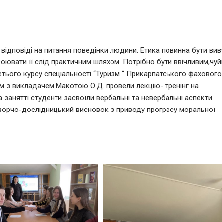
 відповіді на питання поведінки людини. Етика повинна бути ви
ювати її слід практичним шляхом. Потрібно бути ввічливим,чуй
рсу спеціальності “Туризм “ Прикарпатського фахового
м з викладачем Макотою О.Д. провели лекцію- тренінг на
 занятті студенти засвоїли вербальні та невербальні аспекти
 творчо-дослідницький висновок з приводу прогресу моральної