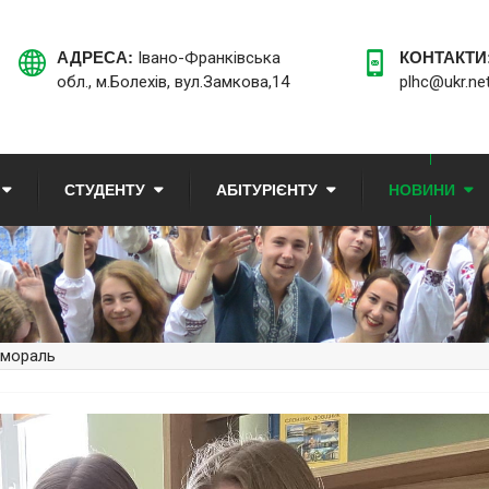
АДРЕСА:
Івано-Франківська
КОНТАКТИ
обл., м.Болехів, вул.Замкова,14
plhc@ukr.ne
СТУДЕНТУ
АБІТУРІЄНТУ
НОВИНИ
 мораль