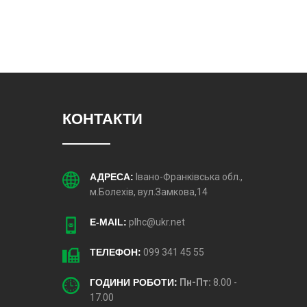
КОНТАКТИ
АДРЕСА:
Івано-Франківська обл.,
м.Болехів, вул.Замкова,14
E-MAIL:
plhc@ukr.net
ТЕЛЕФОН:
099 341 45 55
ГОДИНИ РОБОТИ:
Пн-Пт:
8.00 -
17.00