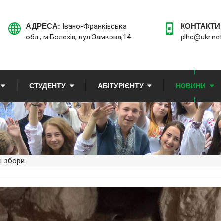
АДРЕСА:
Івано-Франківська
КОНТАКТИ
обл., м.Болехів, вул.Замкова,14
plhc@ukr.ne
СТУДЕНТУ
АБІТУРІЄНТУ
НОВИНИ
і збори