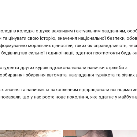
молоді в коледжі є дуже важливим і актуальним завданням, осо
 та цінувати свою історію, значення національної безпеки, обов
 формуванню моральних цінностей, таких як справедливість, чесн
я будівництва сильної і єдиної нації, здатної протистояти будь-
студенти других курсів вдосконалювали навички стрільби з
розбирання і збирання автомата, накладання турнікета та різних 
ях знання та навички, із захопленням відпрацювали всі норматив
 показали, що у нас росте нове покоління, яке здатне у майбут