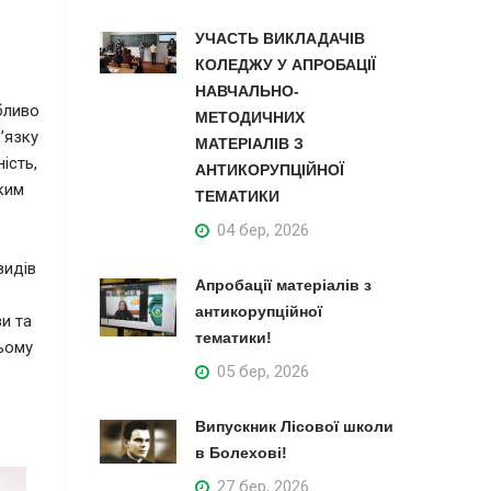
УЧАСТЬ ВИКЛАДАЧІВ
КОЛЕДЖУ У АПРОБАЦІЇ
НАВЧАЛЬНО-
бливо
МЕТОДИЧНИХ
ʼязку
МАТЕРІАЛІВ З
ість,
АНТИКОРУПЦІЙНОЇ
яким
ТЕМАТИКИ
04 бер, 2026
видів
Апробації матеріалів з
антикорупційної
и та
тематики!
ньому
05 бер, 2026
Випускник Лісової школи
в Болехові!
27 бер, 2026