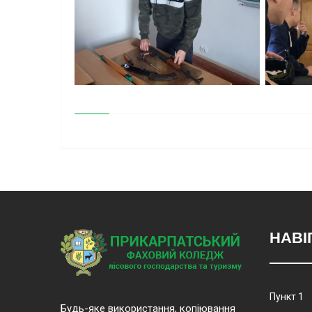
НАВІ
Пункт 1
Будь-яке використання, копіювання