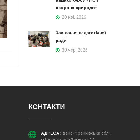
рамках курсу «ГІС і
охорона природи»
20 кві, 2026
Засідання педагогічної
ради
30 чер, 2026
КОНТАКТИ
АДРЕСА:
Івано-Франківська обл.,