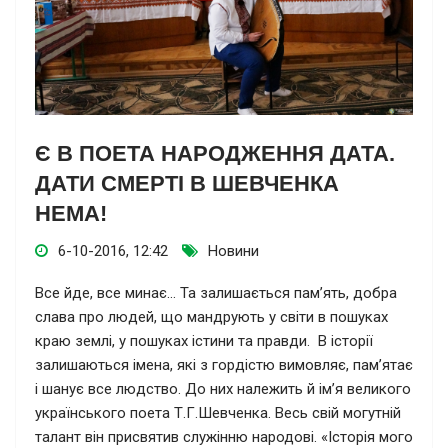
Є В ПОЕТА НАРОДЖЕННЯ ДАТА.
ДАТИ СМЕРТІ В ШЕВЧЕНКА
НЕМА!
6-10-2016, 12:42
Новини
Все йде, все минає… Та залишається пам’ять, добра
слава про людей, що мандрують у світи в пошуках
краю землі, у пошуках істини та правди. В історії
залишаються імена, які з гордістю вимовляє, пам’ятає
і шанує все людство. До них належить й ім’я великого
українського поета Т.Г.Шевченка. Весь свій могутній
талант він присвятив служінню народові.
«Історія мого