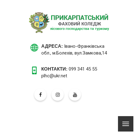
АДРЕСА:
Івано-Франківська
обл., м.Болехів, вул.Замкова,14
КОНТАКТИ:
099 341 45 55
plhc@ukr.net