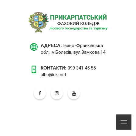
АДРЕСА:
Івано-Франківська
обл., м.Болехів, вул.Замкова,14
КОНТАКТИ:
099 341 45 55
plhc@ukr.net