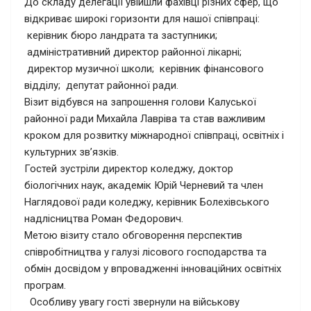
До складу делегації увійшли фахівці різних сфер, що
відкриває широкі горизонти для нашої співпраці:
керівник бюро ландрата та заступники;
адміністративний директор районної лікарні;
директор музичної школи; керівник фінансового
відділу; депутат районної ради.
Візит відбувся на запрошення голови Калуської
районної ради Михайла Лавріва та став важливим
кроком для розвитку міжнародної співпраці, освітніх і
культурних зв’язків.
Гостей зустріли директор коледжу, доктор
біологічних наук, академік Юрій Черневий та член
Наглядової ради коледжу, керівник Болехівського
надлісництва Роман Федорович.
Метою візиту стало обговорення перспектив
співробітництва у галузі лісового господарства та
обмін досвідом у впровадженні інноваційних освітніх
програм.
Особливу увагу гості звернули на військову