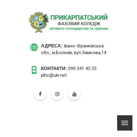
АДРЕСА:
Івано-Франківська
обл., м.Болехів, вул.Замкова,14
КОНТАКТИ:
099 341 45 55
plhc@ukr.net