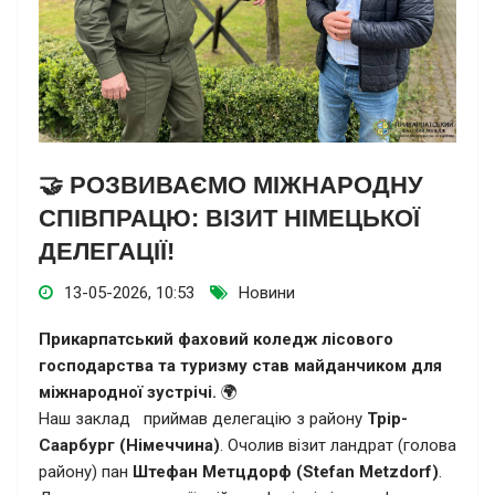
🤝 РОЗВИВАЄМО МІЖНАРОДНУ
СПІВПРАЦЮ: ВІЗИТ НІМЕЦЬКОЇ
ДЕЛЕГАЦІЇ!
13-05-2026, 10:53
Новини
Прикарпатський фаховий коледж лісового
господарства та туризму став майданчиком для
міжнародної зустрічі.
🌍
Наш заклад приймав делегацію з району
Трір-
Саарбург (Німеччина)
. Очолив візит ландрат (голова
району) пан
Штефан Метцдорф (Stefan Metzdorf)
.