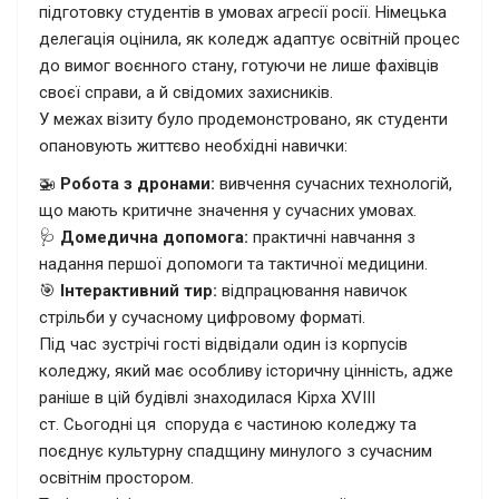
підготовку студентів в умовах агресії росії. Німецька
делегація оцінила, як коледж адаптує освітній процес
до вимог воєнного стану, готуючи не лише фахівців
своєї справи, а й свідомих захисників.
У межах візиту було продемонстровано, як студенти
опановують життєво необхідні навички:
🚁
Робота з дронами:
вивчення сучасних технологій,
що мають критичне значення у сучасних умовах.
🩺
Домедична допомога:
практичні навчання з
надання першої допомоги та тактичної медицини.
🎯
Інтерактивний тир:
відпрацювання навичок
стрільби у сучасному цифровому форматі.
Під час зустрічі гості відвідали один із корпусів
коледжу, який має особливу історичну цінність, адже
раніше в цій будівлі знаходилася Кірха XVIII
ст. Сьогодні ця споруда є частиною коледжу та
поєднує культурну спадщину минулого з сучасним
освітнім простором.