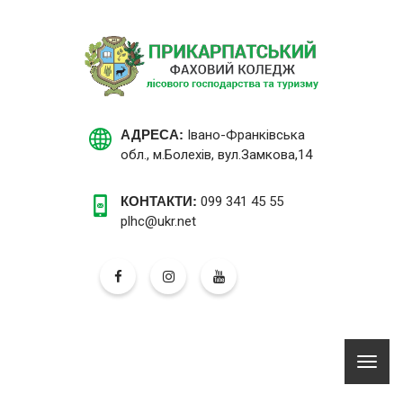
АДРЕСА:
Івано-Франківська
обл., м.Болехів, вул.Замкова,14
КОНТАКТИ:
099 341 45 55
plhc@ukr.net