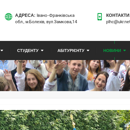
АДРЕСА:
Івано-Франківська
КОНТАКТИ
обл., м.Болехів, вул.Замкова,14
plhc@ukr.ne
СТУДЕНТУ
АБІТУРІЄНТУ
НОВИНИ