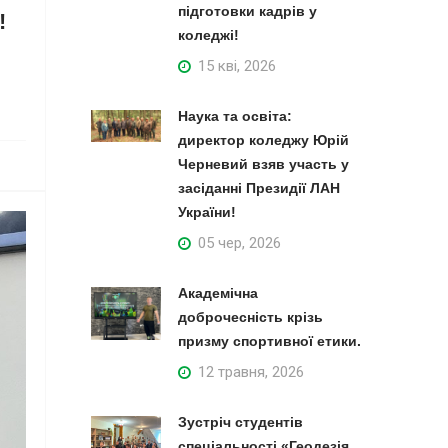
підготовки кадрів у
!
коледжі!
15 кві, 2026
Наука та освіта:
директор коледжу Юрій
Черневий взяв участь у
засіданні Президії ЛАН
України!
05 чер, 2026
Академічна
доброчесність крізь
призму спортивної етики.
12 травня, 2026
Зустріч студентів
спеціальності «Геодезія