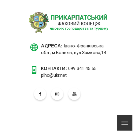
АДРЕСА:
Івано-Франківська
обл., м.Болехів, вул.Замкова,14
КОНТАКТИ:
099 341 45 55
plhc@ukr.net