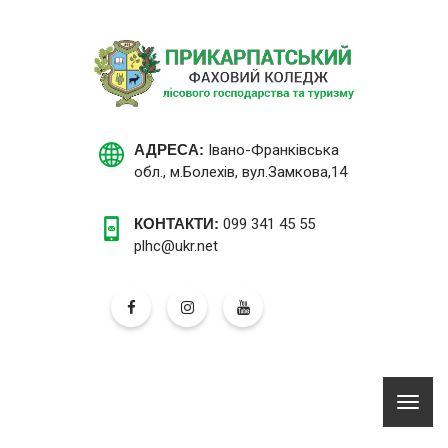
АДРЕСА:
Івано-Франківська
обл., м.Болехів, вул.Замкова,14
КОНТАКТИ:
099 341 45 55
plhc@ukr.net