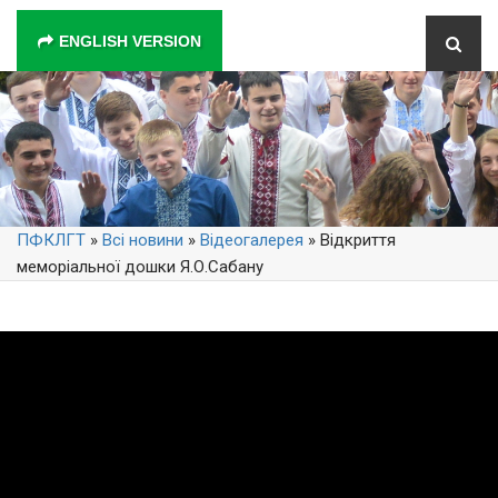
ENGLISH VERSION
ПФКЛГТ
»
Всі новини
»
Відеогалерея
» Відкриття
меморіальної дошки Я.О.Сабану