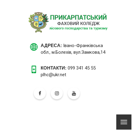
АДРЕСА:
Івано-Франківська
обл., м.Болехів, вул.Замкова,14
КОНТАКТИ:
099 341 45 55
plhc@ukr.net