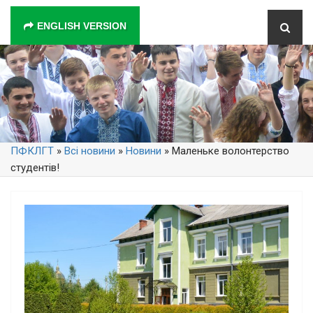
ENGLISH VERSION
ПФКЛГТ
»
Всі новини
»
Новини
» Маленьке волонтерство
студентів!