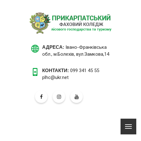
АДРЕСА:
Івано-Франківська
обл., м.Болехів, вул.Замкова,14
КОНТАКТИ:
099 341 45 55
plhc@ukr.net