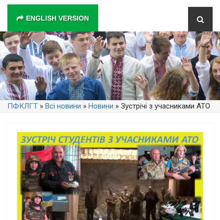
ENGLISH VERSION
ПФКЛГТ
»
Всі новини
»
Новини
» Зустрічі з учасниками АТО