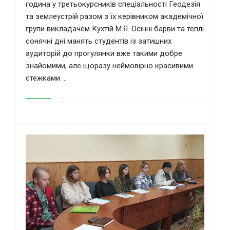
година у третьокурсників спеціальності Геодезія
та землеустрій разом з їх керівником академічної
групи викладачем Кухтій М.Я. Осінні барви та теплі
сонячні дні манять студентів із затишних
аудиторій до прогулянки вже такими добре
знайомими, але щоразу неймовірно красивими
стежками ...