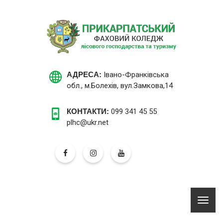
АДРЕСА:
Івано-Франківська
обл., м.Болехів, вул.Замкова,14
КОНТАКТИ:
099 341 45 55
plhc@ukr.net