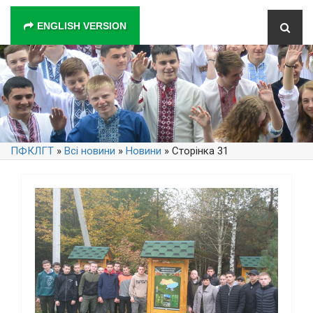
ENGLISH VERSION
ПФКЛГТ
»
Всі новини
»
Новини
» Сторінка 31