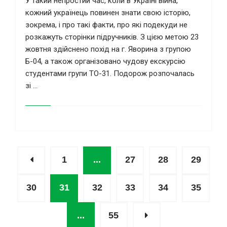
У такий непростий час, коли в Україні війна,
кожний українець повинен знати свою історію,
зокрема, і про такі факти, про які подекуди не
розкажуть сторінки підручників. З цією метою 23
жовтня здійснено похід на г. Яворина з групою
Б-04, а також організовано чудову екскурсію
студентами групи ТО-31. Подорож розпочалась
зі ...
1
...
27
28
29
30
31
32
33
34
35
...
55