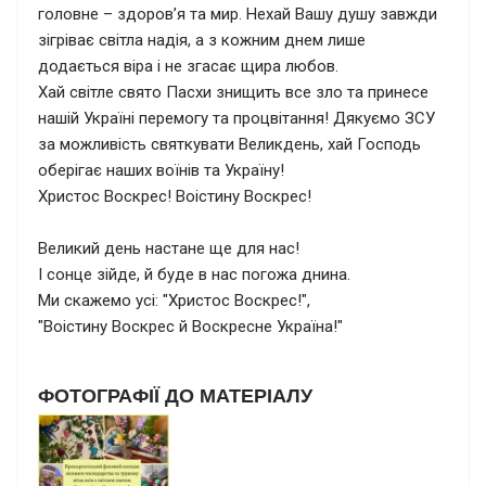
головне – здоров’я та мир. Нехай Вашу душу завжди
зігріває світла надія, а з кожним днем лише
додається віра і не згасає щира любов.
Хай світле свято Пасхи знищить все зло та принесе
нашій Україні перемогу та процвітання! Дякуємо ЗСУ
за можливість святкувати Великдень, хай Господь
оберігає наших воїнів та Україну!
Христос Воскрес! Воістину Воскрес!
Великий день настане ще для нас!
І сонце зійде, й буде в нас погожа днина.
Ми скажемо усі: "Христос Воскрес!",
"Воістину Воскрес й Воскресне Україна!"
ФОТОГРАФІЇ ДО МАТЕРІАЛУ