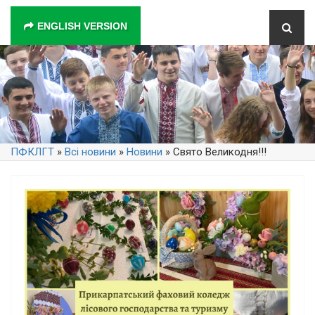
ENGLISH VERSION
ПФКЛГТ
»
Всі новини
»
Новини
» Свято Великодня!!!