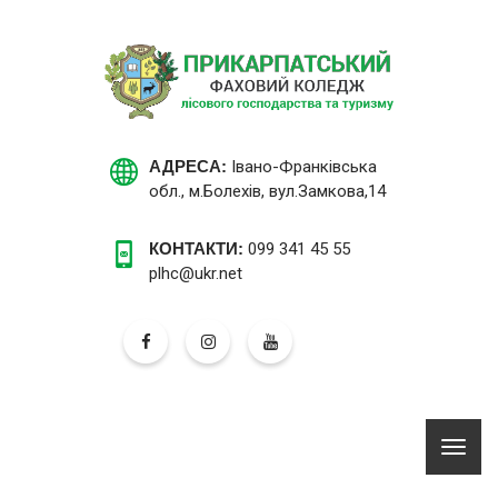
АДРЕСА:
Івано-Франківська
обл., м.Болехів, вул.Замкова,14
КОНТАКТИ:
099 341 45 55
plhc@ukr.net